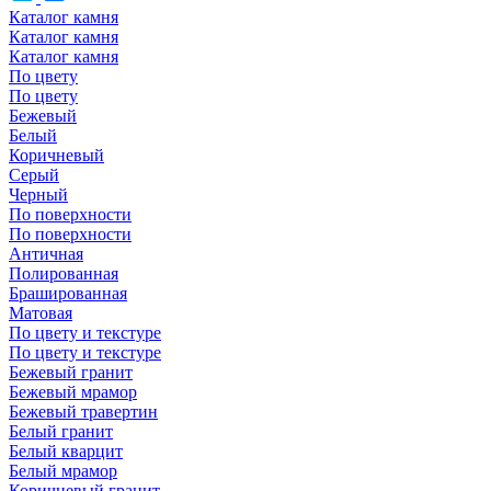
Каталог камня
Каталог камня
Каталог камня
По цвету
По цвету
Бежевый
Белый
Коричневый
Серый
Черный
По поверхности
По поверхности
Античная
Полированная
Брашированная
Матовая
По цвету и текстуре
По цвету и текстуре
Бежевый гранит
Бежевый мрамор
Бежевый травертин
Белый гранит
Белый кварцит
Белый мрамор
Коричневый гранит