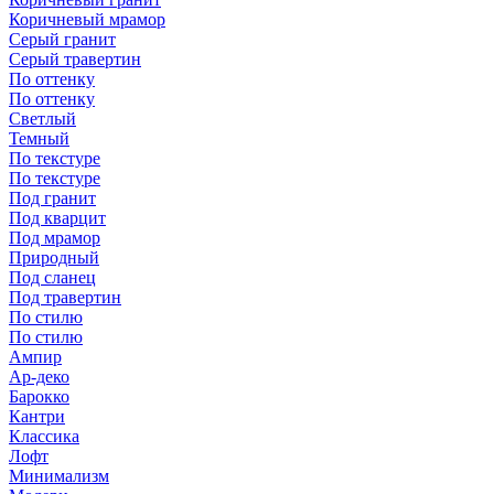
Коричневый мрамор
Серый гранит
Серый травертин
По оттенку
По оттенку
Светлый
Темный
По текстуре
По текстуре
Под гранит
Под кварцит
Под мрамор
Природный
Под сланец
Под травертин
По стилю
По стилю
Ампир
Ар-деко
Барокко
Кантри
Классика
Лофт
Минимализм