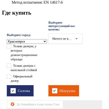
Метод испытания: EN 14617-6
Где купить
Выберите
интересующий вас
камень:
Выберите город:
Ничего не выбрано
Только дилеры, у
которых
демонстрационные
образцы
Только дилеры с
напольной стойкой
Официальный
дилер
Салоны
Шоурумы
До ближайшего к вам салона:
0
км