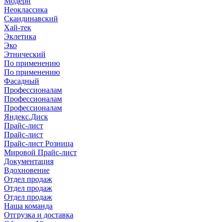
Модерн
Неоклассика
Скандинавский
Хай-тек
Эклетика
Эко
Этнический
По применению
По применению
Фасадный
Профессионалам
Профессионалам
Профессионалам
Яндекс.Диск
Прайс-лист
Прайс-лист
Прайс-лист Розница
Мировой Прайс-лист
Документация
Вдохновение
Отдел продаж
Отдел продаж
Отдел продаж
Наша команда
Отгрузка и доставка