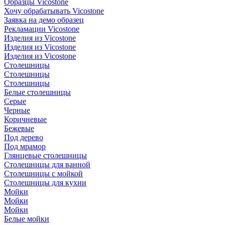
Образцы Vicostone
Хочу обрабатывать Vicostone
Заявка на демо образец
Рекламации Vicostone
Изделия из Vicostone
Изделия из Vicostone
Изделия из Vicostone
Столешницы
Столешницы
Столешницы
Белые столешницы
Серые
Черные
Коричневые
Бежевые
Под дерево
Под мрамор
Глянцевые столешницы
Столешницы для ванной
Столешницы с мойкой
Столешницы для кухни
Мойки
Мойки
Мойки
Белые мойки