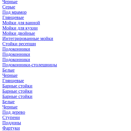
Черные
Серые
Под мрамор
Глянцевые
Мойки для ванной
Мойки для кухни
Мойки двойные
Интегрированные мойки
Стойки ресепшн
Подоконники
Подоконники
Подоконники
Подоконники-столешницы
Белые
Черные
Глянцевые
Барные стойки
Барные стойки
Барные стойки
Белые
Черные
Под дерево
Ступени
Поддоны
Фартуки