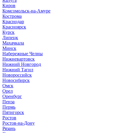
Калуга
Киров
Комсомольск-на-Амуре
Кострома
Краснодар
Красноярск
Курск
Липецк
Махачкала
Минск
Набережные Челны
Нижневартовск
Нижний Новгород
Нижний Тагил
Новороссийск
Новосибирск
Омск
Орел
Оренбург
Пенза
Пермь
Пятигорск
Ростов
Ростов-на-Дону
Рязань