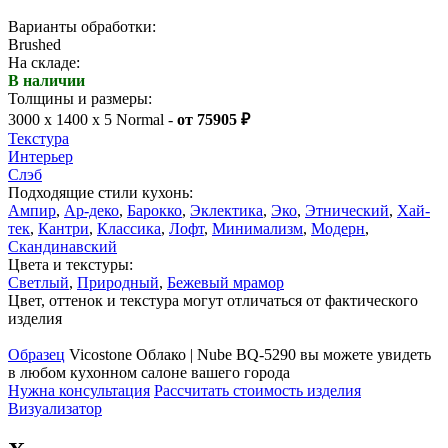
Варианты обработки:
Brushed
На складе:
В наличии
Толщины и размеры:
3000 x 1400 x 5 Normal -
от 75905 ₽
Текстура
Интерьер
Слэб
Подходящие стили кухонь:
Ампир
,
Ар-деко
,
Барокко
,
Эклектика
,
Эко
,
Этнический
,
Хай-
тек
,
Кантри
,
Классика
,
Лофт
,
Минимализм
,
Модерн
,
Скандинавский
Цвета и текстуры:
Светлый
,
Природный
,
Бежевый мрамор
Цвет, оттенок и текстура могут отличаться от фактического
изделия
Образец
Vicostone Облако | Nube BQ-5290 вы можете увидеть
в любом кухонном салоне вашего города
Нужна консультация
Рассчитать стоимость изделия
Визуализатор