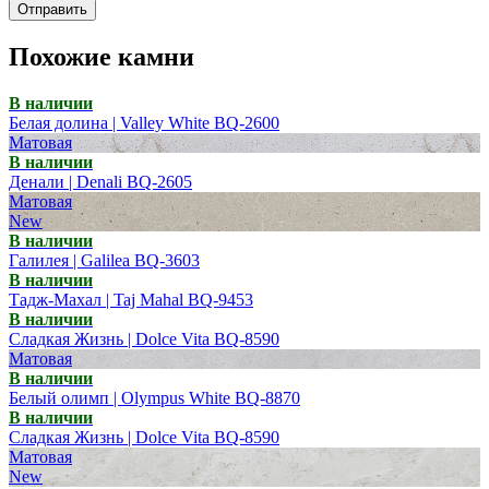
Отправить
Похожие камни
В наличии
Белая долина | Valley White BQ-2600
Матовая
В наличии
Денали | Denali BQ-2605
Матовая
New
В наличии
Галилея | Galilea BQ-3603
В наличии
Тадж-Махал | Taj Mahal BQ-9453
В наличии
Сладкая Жизнь | Dolce Vita BQ-8590
Матовая
В наличии
Белый олимп | Olympus White BQ-8870
В наличии
Сладкая Жизнь | Dolce Vita BQ-8590
Матовая
New