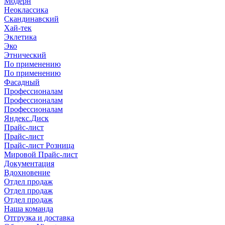
Модерн
Неоклассика
Скандинавский
Хай-тек
Эклетика
Эко
Этнический
По применению
По применению
Фасадный
Профессионалам
Профессионалам
Профессионалам
Яндекс.Диск
Прайс-лист
Прайс-лист
Прайс-лист Розница
Мировой Прайс-лист
Документация
Вдохновение
Отдел продаж
Отдел продаж
Отдел продаж
Наша команда
Отгрузка и доставка