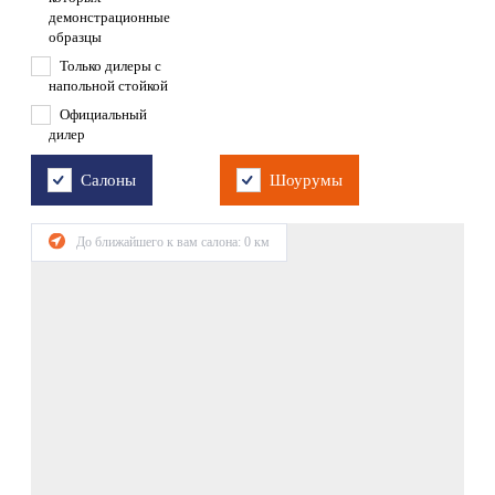
демонстрационные
образцы
Только дилеры с
напольной стойкой
Официальный
дилер
Салоны
Шоурумы
До ближайшего к вам салона:
0
км