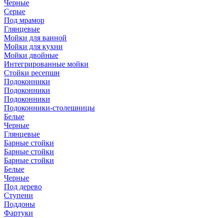
Черные
Серые
Под мрамор
Глянцевые
Мойки для ванной
Мойки для кухни
Мойки двойные
Интегрированные мойки
Стойки ресепшн
Подоконники
Подоконники
Подоконники
Подоконники-столешницы
Белые
Черные
Глянцевые
Барные стойки
Барные стойки
Барные стойки
Белые
Черные
Под дерево
Ступени
Поддоны
Фартуки