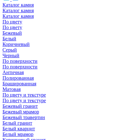
Каталог камня
Каталог камня
Каталог камня
По цвету
По цвету
Бежевый
Белый
Коричневый
Серый
Черный
По поверхности
По поверхности
Античная
Полированная
Брашированная
Матовая
По цвету и текстуре
По цвету и текстуре
Бежевый гранит
Бежевый мрамор
Бежевый травертин
Белый гранит
Белый кварцит
Белый мрамор
Коричневый гранит