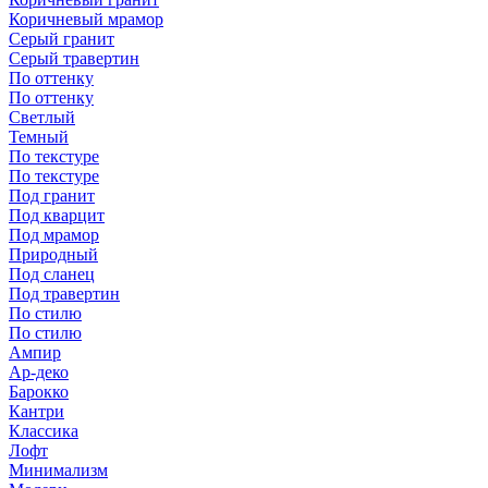
Коричневый мрамор
Серый гранит
Серый травертин
По оттенку
По оттенку
Светлый
Темный
По текстуре
По текстуре
Под гранит
Под кварцит
Под мрамор
Природный
Под сланец
Под травертин
По стилю
По стилю
Ампир
Ар-деко
Барокко
Кантри
Классика
Лофт
Минимализм