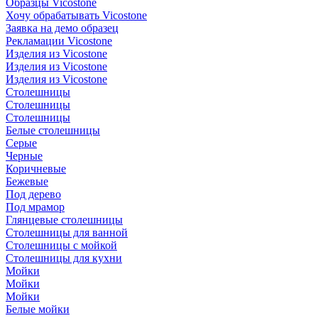
Образцы Vicostone
Хочу обрабатывать Vicostone
Заявка на демо образец
Рекламации Vicostone
Изделия из Vicostone
Изделия из Vicostone
Изделия из Vicostone
Столешницы
Столешницы
Столешницы
Белые столешницы
Серые
Черные
Коричневые
Бежевые
Под дерево
Под мрамор
Глянцевые столешницы
Столешницы для ванной
Столешницы с мойкой
Столешницы для кухни
Мойки
Мойки
Мойки
Белые мойки