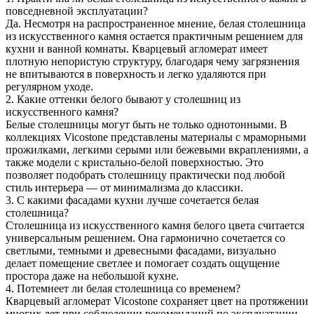
повседневной эксплуатации?
Да. Несмотря на распространенное мнение, белая столешница
из искусственного камня остается практичным решением для
кухни и ванной комнаты. Кварцевый агломерат имеет
плотную непористую структуру, благодаря чему загрязнения
не впитываются в поверхность и легко удаляются при
регулярном уходе.
2. Какие оттенки белого бывают у столешниц из
искусственного камня?
Белые столешницы могут быть не только однотонными. В
коллекциях Vicostone представлены материалы с мраморными
прожилками, легкими серыми или бежевыми вкраплениями, а
также модели с кристально-белой поверхностью. Это
позволяет подобрать столешницу практически под любой
стиль интерьера — от минимализма до классики.
3. С какими фасадами кухни лучше сочетается белая
столешница?
Столешница из искусственного камня белого цвета считается
универсальным решением. Она гармонично сочетается со
светлыми, темными и древесными фасадами, визуально
делает помещение светлее и помогает создать ощущение
простора даже на небольшой кухне.
4. Потемнеет ли белая столешница со временем?
Кварцевый агломерат Vicostone сохраняет цвет на протяжении
многих лет при соблюдении рекомендаций по эксплуатации.