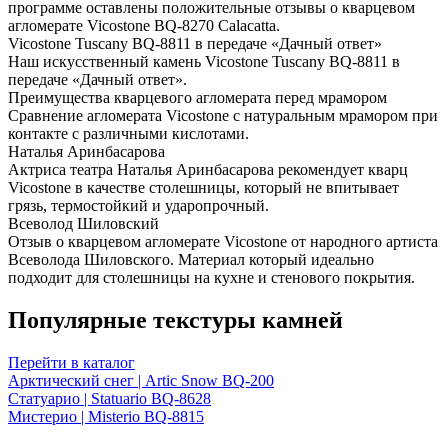
программе оставлены положительные отзывы о кварцевом
агломерате Vicostone BQ-8270 Calacatta.
Vicostone Tuscany BQ-8811 в передаче «Дачный ответ»
Наш искусственный камень Vicostone Tuscany BQ-8811 в
передаче «Дачный ответ».
Преимущества кварцевого агломерата перед мрамором
Сравнение агломерата Vicostone с натуральным мрамором при
контакте с различными кислотами.
Наталья Аринбасарова
Актриса театра Наталья Аринбасарова рекомендует кварц
Vicostone в качестве столешницы, который не впитывает
грязь, термостойкий и ударопрочный.
Всеволод Шиловский
Отзыв о кварцевом агломерате Vicostone от народного артиста
Всеволода Шиловского. Материал который идеально
подходит для столешницы на кухне и стенового покрытия.
Популярные текстуры камней
Перейти в каталог
Арктический снег | Artic Snow BQ-200
Статуарио | Statuario BQ-8628
Мистерио | Misterio BQ-8815