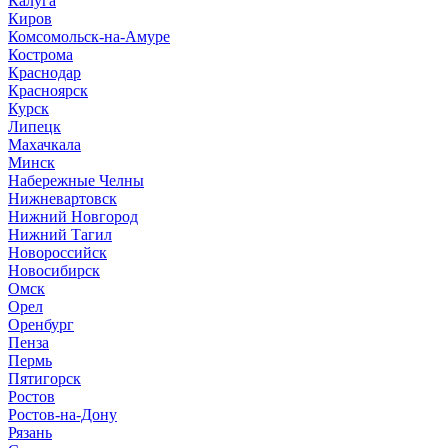
Калуга
Киров
Комсомольск-на-Амуре
Кострома
Краснодар
Красноярск
Курск
Липецк
Махачкала
Минск
Набережные Челны
Нижневартовск
Нижний Новгород
Нижний Тагил
Новороссийск
Новосибирск
Омск
Орел
Оренбург
Пенза
Пермь
Пятигорск
Ростов
Ростов-на-Дону
Рязань