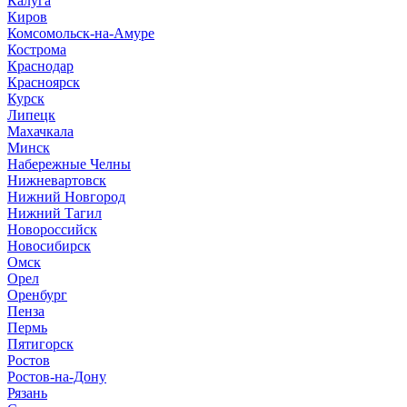
Калуга
Киров
Комсомольск-на-Амуре
Кострома
Краснодар
Красноярск
Курск
Липецк
Махачкала
Минск
Набережные Челны
Нижневартовск
Нижний Новгород
Нижний Тагил
Новороссийск
Новосибирск
Омск
Орел
Оренбург
Пенза
Пермь
Пятигорск
Ростов
Ростов-на-Дону
Рязань