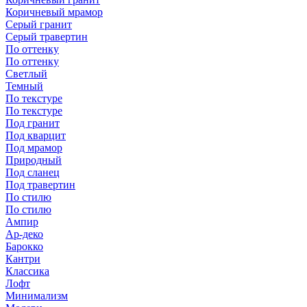
Коричневый мрамор
Серый гранит
Серый травертин
По оттенку
По оттенку
Светлый
Темный
По текстуре
По текстуре
Под гранит
Под кварцит
Под мрамор
Природный
Под сланец
Под травертин
По стилю
По стилю
Ампир
Ар-деко
Барокко
Кантри
Классика
Лофт
Минимализм