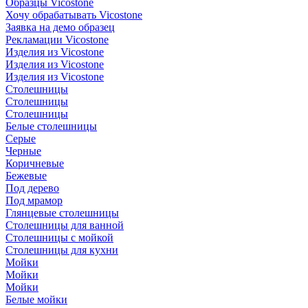
Образцы Vicostone
Хочу обрабатывать Vicostone
Заявка на демо образец
Рекламации Vicostone
Изделия из Vicostone
Изделия из Vicostone
Изделия из Vicostone
Столешницы
Столешницы
Столешницы
Белые столешницы
Серые
Черные
Коричневые
Бежевые
Под дерево
Под мрамор
Глянцевые столешницы
Столешницы для ванной
Столешницы с мойкой
Столешницы для кухни
Мойки
Мойки
Мойки
Белые мойки