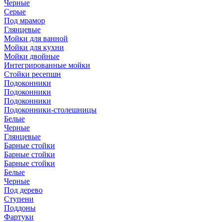
Черные
Серые
Под мрамор
Глянцевые
Мойки для ванной
Мойки для кухни
Мойки двойные
Интегрированные мойки
Стойки ресепшн
Подоконники
Подоконники
Подоконники
Подоконники-столешницы
Белые
Черные
Глянцевые
Барные стойки
Барные стойки
Барные стойки
Белые
Черные
Под дерево
Ступени
Поддоны
Фартуки