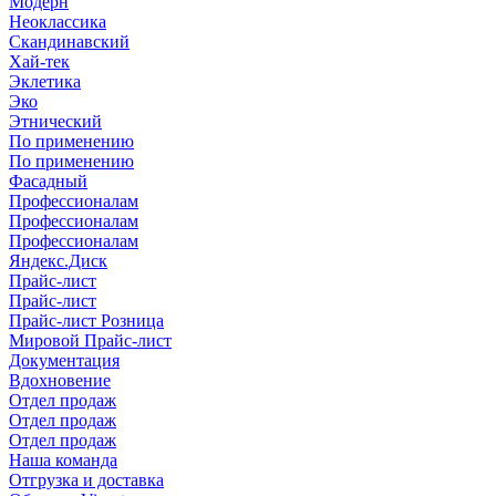
Модерн
Неоклассика
Скандинавский
Хай-тек
Эклетика
Эко
Этнический
По применению
По применению
Фасадный
Профессионалам
Профессионалам
Профессионалам
Яндекс.Диск
Прайс-лист
Прайс-лист
Прайс-лист Розница
Мировой Прайс-лист
Документация
Вдохновение
Отдел продаж
Отдел продаж
Отдел продаж
Наша команда
Отгрузка и доставка