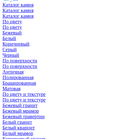
Каталог камня
Каталог камня
Каталог камня
По цвету
По цвету
Бежевый
Белый
Коричневый
Серый
Черный
По поверхности
По поверхности
Античная
Полированная
Брашированная
Матовая
По цвету и текстуре
По цвету и текстуре
Бежевый гранит
Бежевый мрамор
Бежевый травертин
Белый гранит
Белый кварцит
Белый мрамор
Коричневый гранит