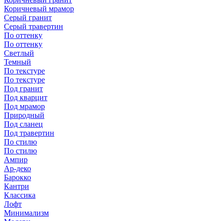
Коричневый мрамор
Серый гранит
Серый травертин
По оттенку
По оттенку
Светлый
Темный
По текстуре
По текстуре
Под гранит
Под кварцит
Под мрамор
Природный
Под сланец
Под травертин
По стилю
По стилю
Ампир
Ар-деко
Барокко
Кантри
Классика
Лофт
Минимализм