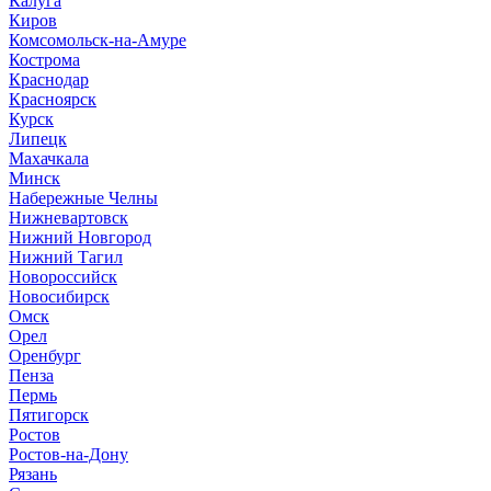
Калуга
Киров
Комсомольск-на-Амуре
Кострома
Краснодар
Красноярск
Курск
Липецк
Махачкала
Минск
Набережные Челны
Нижневартовск
Нижний Новгород
Нижний Тагил
Новороссийск
Новосибирск
Омск
Орел
Оренбург
Пенза
Пермь
Пятигорск
Ростов
Ростов-на-Дону
Рязань