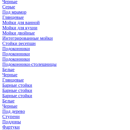
Черные
Серые
Под мрамор
Глянцевые
Мойки для ванной
Мойки для кухни
Мойки двойные
Интегрированные мойки
Стойки ресепшн
Подоконники
Подоконники
Подоконники
Подоконники-столешницы
Белые
Черные
Глянцевые
Барные стойки
Барные стойки
Барные стойки
Белые
Черные
Под дерево
Ступени
Поддоны
Фартуки