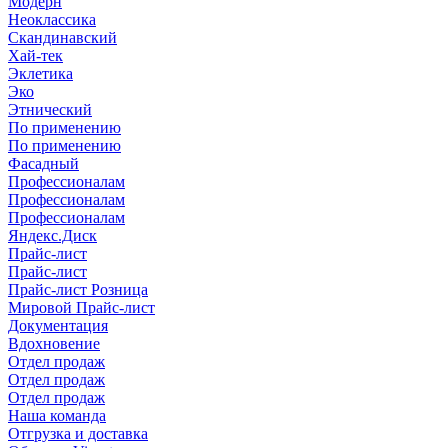
Модерн
Неоклассика
Скандинавский
Хай-тек
Эклетика
Эко
Этнический
По применению
По применению
Фасадный
Профессионалам
Профессионалам
Профессионалам
Яндекс.Диск
Прайс-лист
Прайс-лист
Прайс-лист Розница
Мировой Прайс-лист
Документация
Вдохновение
Отдел продаж
Отдел продаж
Отдел продаж
Наша команда
Отгрузка и доставка