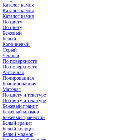
Каталог камня
Каталог камня
Каталог камня
По цвету
По цвету
Бежевый
Белый
Коричневый
Серый
Черный
По поверхности
По поверхности
Античная
Полированная
Брашированная
Матовая
По цвету и текстуре
По цвету и текстуре
Бежевый гранит
Бежевый мрамор
Бежевый травертин
Белый гранит
Белый кварцит
Белый мрамор
Коричневый гранит