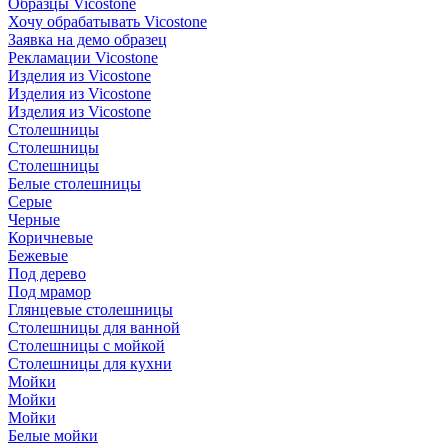
Образцы Vicostone
Хочу обрабатывать Vicostone
Заявка на демо образец
Рекламации Vicostone
Изделия из Vicostone
Изделия из Vicostone
Изделия из Vicostone
Столешницы
Столешницы
Столешницы
Белые столешницы
Серые
Черные
Коричневые
Бежевые
Под дерево
Под мрамор
Глянцевые столешницы
Столешницы для ванной
Столешницы с мойкой
Столешницы для кухни
Мойки
Мойки
Мойки
Белые мойки