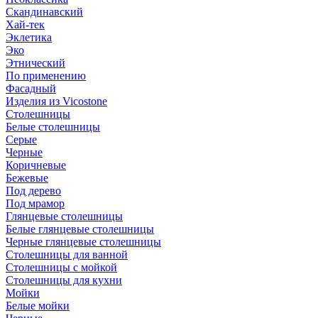
Скандинавский
Хай-тек
Эклетика
Эко
Этнический
По применению
Фасадный
Изделия из Vicostone
Столешницы
Белые столешницы
Серые
Черные
Коричневые
Бежевые
Под дерево
Под мрамор
Глянцевые столешницы
Белые глянцевые столешницы
Черные глянцевые столешницы
Столешницы для ванной
Столешницы с мойкой
Столешницы для кухни
Мойки
Белые мойки