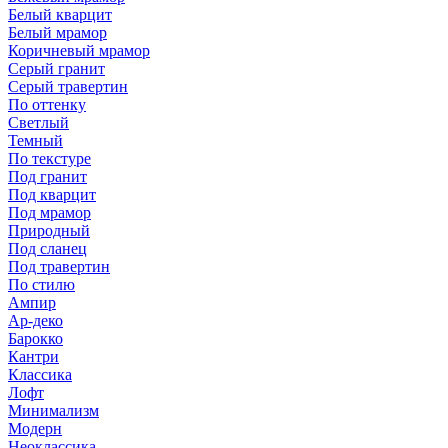
Белый кварцит
Белый мрамор
Коричневый мрамор
Серый гранит
Серый травертин
По оттенку
Светлый
Темный
По текстуре
Под гранит
Под кварцит
Под мрамор
Природный
Под сланец
Под травертин
По стилю
Ампир
Ар-деко
Барокко
Кантри
Классика
Лофт
Минимализм
Модерн
Неоклассика