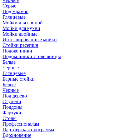
Черные
Серые
Под мрамор
Глянцевые
Мойки для ванной
Мойки для кухни
Мойки двойные
Интегрированные мойки
Стойки ресепшн
Подоконники
Подоконники-столешницы
Белые
Черные
Глянцевые
Барные стойки
Белые
Черные
Под дерево
Ступени
Поддоны
Фартуки
Столы
Профессионалам
Партнерская программа
Вдохновение