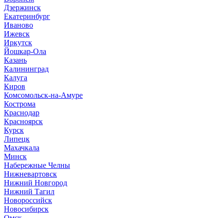
Дзержинск
Екатеринбург
Иваново
Ижевск
Иркутск
Йошкар-Ола
Казань
Калининград
Калуга
Киров
Комсомольск-на-Амуре
Кострома
Краснодар
Красноярск
Курск
Липецк
Махачкала
Минск
Набережные Челны
Нижневартовск
Нижний Новгород
Нижний Тагил
Новороссийск
Новосибирск
Омск