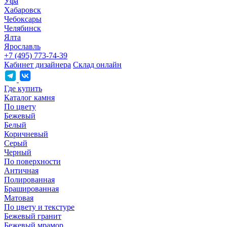
Уфа
Хабаровск
Чебоксары
Челябинск
Ялта
Ярославль
+7 (495) 773-74-39
Кабинет дизайнера
Склад онлайн
Где купить
Каталог камня
По цвету
Бежевый
Белый
Коричневый
Серый
Черный
По поверхности
Античная
Полированная
Брашированная
Матовая
По цвету и текстуре
Бежевый гранит
Бежевый мрамор