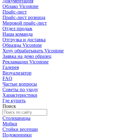
Документация
Облако Vicostone
Прайс-лист
Прайс-лист розница
Мировой прайс-лист
Отдел продаж
Наша команда
Отгрузка и доставка
Образцы Vicostone
Хочу обрабатывать Vicostone
Заявка на демо образец
Рекламации Vicostone
Галерея
Визуализатор
FAQ
Частые вопросы
Советы по уходу
Характеристики
Где купить
Поиск
Столешницы
Мойки
Стойки ресепшн
Подоконники