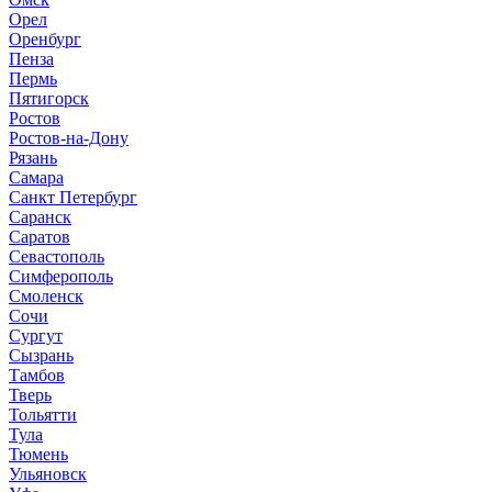
Орел
Оренбург
Пенза
Пермь
Пятигорск
Ростов
Ростов-на-Дону
Рязань
Самара
Санкт Петербург
Саранск
Саратов
Севастополь
Симферополь
Смоленск
Сочи
Сургут
Сызрань
Тамбов
Тверь
Тольятти
Тула
Тюмень
Ульяновск