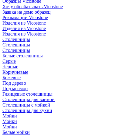
Образцы Vicostone
Хочу обрабатывать Vicostone
Заявка на демо образец
Рекламации Vicostone
Изделия из Vicostone
Изделия из Vicostone
Изделия из Vicostone
Столешницы
Столешницы
Столешницы
Белые столешницы
Серые
Черные
Коричневые
Бежевые
Под дерево
Под мрамор
Глянцевые столешницы
Столешницы для ванной
Столешницы с мойкой
Столешницы для кухни
Мойки
Мойки
Мойки
Белые мойки