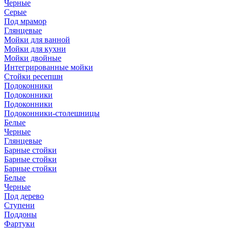
Черные
Серые
Под мрамор
Глянцевые
Мойки для ванной
Мойки для кухни
Мойки двойные
Интегрированные мойки
Стойки ресепшн
Подоконники
Подоконники
Подоконники
Подоконники-столешницы
Белые
Черные
Глянцевые
Барные стойки
Барные стойки
Барные стойки
Белые
Черные
Под дерево
Ступени
Поддоны
Фартуки