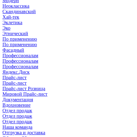
Модерн
Неоклассика
Скандинавский
Хай-тек
Эклетика
Эко
Этнический
По применению
По применению
Фасадный
Профессионалам
Профессионалам
Профессионалам
Яндекс.Диск
Прайс-лист
Прайс-лист
Прайс-лист Розница
Мировой Прайс-лист
Документация
Вдохновение
Отдел продаж
Отдел продаж
Отдел продаж
Наша команда
Отгрузка и доставка