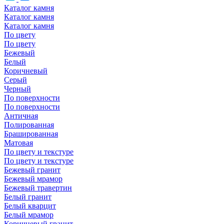
Каталог камня
Каталог камня
Каталог камня
По цвету
По цвету
Бежевый
Белый
Коричневый
Серый
Черный
По поверхности
По поверхности
Античная
Полированная
Брашированная
Матовая
По цвету и текстуре
По цвету и текстуре
Бежевый гранит
Бежевый мрамор
Бежевый травертин
Белый гранит
Белый кварцит
Белый мрамор
Коричневый гранит