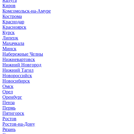
Калуга
Киров
Комсомольск-на-Амуре
Кострома
Краснодар
Красноярск
Курск
Липецк
Махачкала
Минск
Набережные Челны
Нижневартовск
Нижний Новгород
Нижний Тагил
Новороссийск
Новосибирск
Омск
Орел
Оренбург
Пенза
Пермь
Пятигорск
Ростов
Ростов-на-Дону
Рязань