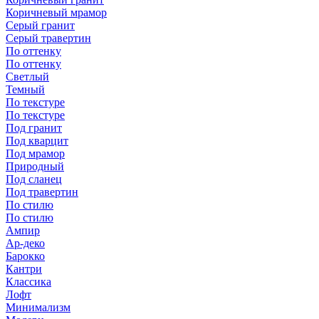
Коричневый мрамор
Серый гранит
Серый травертин
По оттенку
По оттенку
Светлый
Темный
По текстуре
По текстуре
Под гранит
Под кварцит
Под мрамор
Природный
Под сланец
Под травертин
По стилю
По стилю
Ампир
Ар-деко
Барокко
Кантри
Классика
Лофт
Минимализм