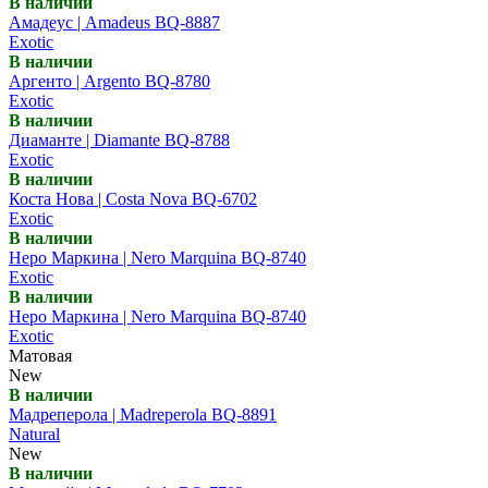
В наличии
Амадеус | Amadeus BQ-8887
Exotic
В наличии
Аргенто | Argento BQ-8780
Exotic
В наличии
Диаманте | Diamante BQ-8788
Exotic
В наличии
Коста Нова | Costa Nova BQ-6702
Exotic
В наличии
Неро Маркина | Nero Marquina BQ-8740
Exotic
В наличии
Неро Маркина | Nero Marquina BQ-8740
Exotic
Матовая
New
В наличии
Мадреперола | Madreperola BQ-8891
Natural
New
В наличии