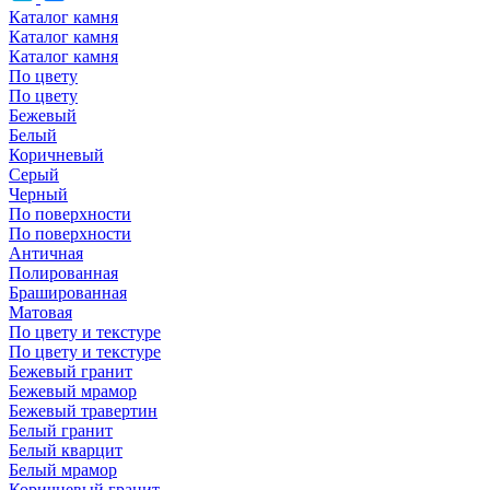
Каталог камня
Каталог камня
Каталог камня
По цвету
По цвету
Бежевый
Белый
Коричневый
Серый
Черный
По поверхности
По поверхности
Античная
Полированная
Брашированная
Матовая
По цвету и текстуре
По цвету и текстуре
Бежевый гранит
Бежевый мрамор
Бежевый травертин
Белый гранит
Белый кварцит
Белый мрамор
Коричневый гранит