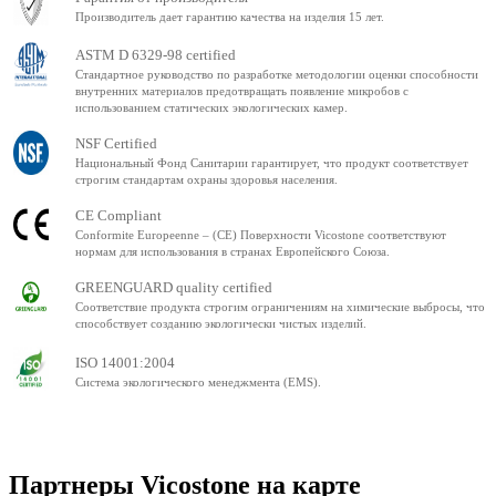
Производитель дает гарантию качества на изделия 15 лет.
ASTM D 6329-98 certified
Стандартное руководство по разработке методологии оценки способности
внутренних материалов предотвращать появление микробов с
использованием статических экологических камер.
NSF Certified
Национальный Фонд Санитарии гарантирует, что продукт соответствует
строгим стандартам охраны здоровья населения.
CE Compliant
Conformite Europeenne – (CE) Поверхности Vicostone соответствуют
нормам для использования в странах Европейского Союза.
GREENGUARD quality certified
Соответствие продукта строгим ограничениям на химические выбросы, что
способствует созданию экологически чистых изделий.
ISO 14001:2004
Система экологического менеджмента (EMS).
Партнеры Vicostone на карте