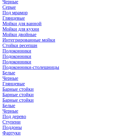
Черные
Серые
Под мрамор
Глянцевые
Мойки для ванной
Мойки для кухни
Мойки двойные
Интегрированные мойки
Стойки ресепшн
Подоконники
Подоконники
Подоконники
Подоконники-столешницы
Белые
Черные
Глянцевые
Барные стойки
Барные стойки
Барные стойки
Белые
Черные
Под дерево
Ступени
Поддоны
Фартуки