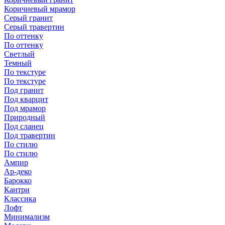
Коричневый мрамор
Серый гранит
Серый травертин
По оттенку
По оттенку
Светлый
Темный
По текстуре
По текстуре
Под гранит
Под кварцит
Под мрамор
Природный
Под сланец
Под травертин
По стилю
По стилю
Ампир
Ар-деко
Барокко
Кантри
Классика
Лофт
Минимализм