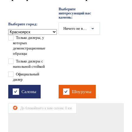
Выберите
интересующий вас
камень:
Выберите город:
Ничего не выбрано
Только дилеры, у
которых
демонстрационные
образцы
Только дилеры с
напольной стойкой
Официальный
дилер
Салоны
Шоурумы
До ближайшего к вам салона:
0
км