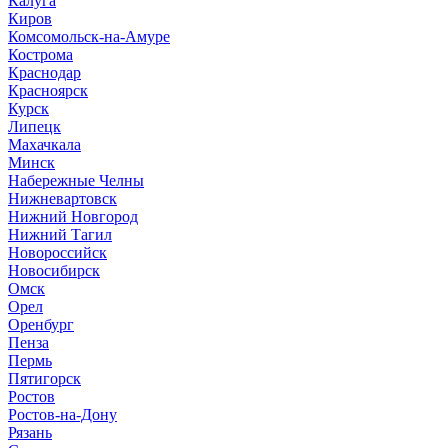
Калуга
Киров
Комсомольск-на-Амуре
Кострома
Краснодар
Красноярск
Курск
Липецк
Махачкала
Минск
Набережные Челны
Нижневартовск
Нижний Новгород
Нижний Тагил
Новороссийск
Новосибирск
Омск
Орел
Оренбург
Пенза
Пермь
Пятигорск
Ростов
Ростов-на-Дону
Рязань