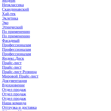
Модерн
Неоклассика
Скандинавский
Хай-тек
Эклетика
Эко
Этнический
По применению
По применению
Фасадный
Профессионалам
Профессионалам
Профессионалам
Яндекс.Диск
Прайс-лист
Прайс-лист
Прайс-лист Розница
Мировой Прайс-лист
Документация
Вдохновение
Отдел продаж
Отдел продаж
Отдел продаж
Наша команда
Отгрузка и доставка