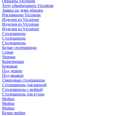
Образцы Vicostone
Хочу обрабатывать Vicostone
Заявка на демо образец
Рекламации Vicostone
Изделия из Vicostone
Изделия из Vicostone
Изделия из Vicostone
Столешницы
Столешницы
Столешницы
Белые столешницы
Серые
Черные
Коричневые
Бежевые
Под дерево
Под мрамор
Глянцевые столешницы
Столешницы для ванной
Столешницы с мойкой
Столешницы для кухни
Мойки
Мойки
Мойки
Белые мойки