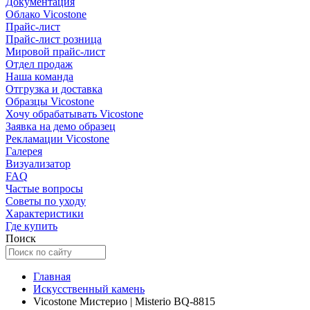
Документация
Облако Vicostone
Прайс-лист
Прайс-лист розница
Мировой прайс-лист
Отдел продаж
Наша команда
Отгрузка и доставка
Образцы Vicostone
Хочу обрабатывать Vicostone
Заявка на демо образец
Рекламации Vicostone
Галерея
Визуализатор
FAQ
Частые вопросы
Советы по уходу
Характеристики
Где купить
Поиск
Главная
Искусственный камень
Vicostone Мистерио | Misterio BQ-8815