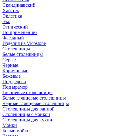
Скандинавский
Хай-тек
Эклетика
Эко
Этнический
По применению
Фасадный
Изделия из Vicostone
Столешницы
Белые столешницы
Серые
Черные
Коричневые
Бежевые
Под дерево
Под мрамор
Глянцевые столешницы
Белые глянцевые столешницы
Черные глянцевые столешницы
Столешницы для ванной
Столешницы с мойкой
Столешницы для кухни
Мойки
Белые мойки