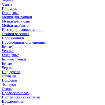
Черные
Серые
Под мрамор
Глянцевые
Мойки для ванной
Мойки для кухни
Мойки двойные
Интегрированные мойки
Стойки ресепшн
Подоконники
Подоконники-столешницы
Белые
Черные
Глянцевые
Барные стойки
Белые
Черные
Под дерево
Ступени
Поддоны
Фартуки
Столы
Профессионалам
Партнерская программа
Вдохновение