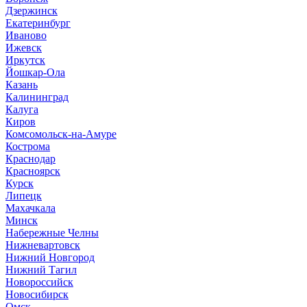
Дзержинск
Екатеринбург
Иваново
Ижевск
Иркутск
Йошкар-Ола
Казань
Калининград
Калуга
Киров
Комсомольск-на-Амуре
Кострома
Краснодар
Красноярск
Курск
Липецк
Махачкала
Минск
Набережные Челны
Нижневартовск
Нижний Новгород
Нижний Тагил
Новороссийск
Новосибирск
Омск