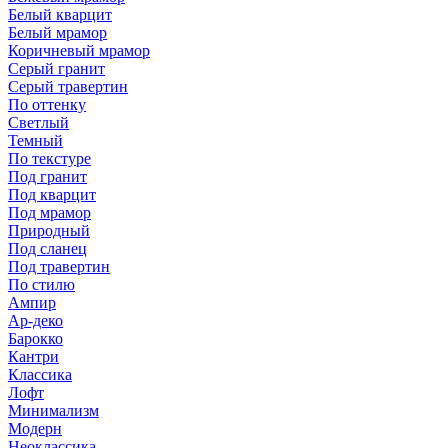
Белый кварцит
Белый мрамор
Коричневый мрамор
Серый гранит
Серый травертин
По оттенку
Светлый
Темный
По текстуре
Под гранит
Под кварцит
Под мрамор
Природный
Под сланец
Под травертин
По стилю
Ампир
Ар-деко
Барокко
Кантри
Классика
Лофт
Минимализм
Модерн
Неоклассика