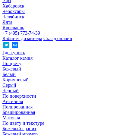
Уфа
Хабаровск
Чебоксары
Челябинск
Ялта
Ярославль
+7 (495) 773-74-39
Кабинет дизайнера
Склад онлайн
Где купить
Каталог камня
По цвету
Бежевый
Белый
Коричневый
Серый
Черный
По поверхности
Античная
Полированная
Брашированная
Матовая
По цвету и текстуре
Бежевый гранит
Бежевый мрамор