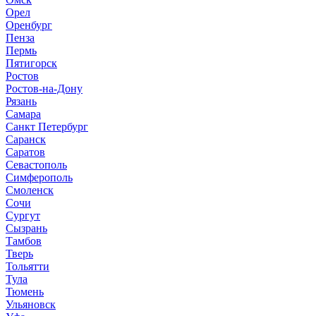
Орел
Оренбург
Пенза
Пермь
Пятигорск
Ростов
Ростов-на-Дону
Рязань
Самара
Санкт Петербург
Саранск
Саратов
Севастополь
Симферополь
Смоленск
Сочи
Сургут
Сызрань
Тамбов
Тверь
Тольятти
Тула
Тюмень
Ульяновск