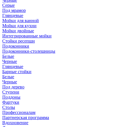
Черные
Серые
Под мрамор
Глянцевые
Мойки для ванной
Мойки для кухни
Мойки двойные
Интегрированные мойки
Стойки ресепшн
Подоконники
Подоконники-столешницы
Белые
Черные
Глянцевые
Барные стойки
Белые
Черные
Под дерево
Ступени
Поддоны
Фартуки
Столы
Профессионалам
Партнерская программа
Вдохновение