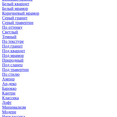
Белый кварцит
Белый мрамор
Коричневый мрамор
Серый гранит
Серый травертин
По оттенку
Светлый
Темный
По текстуре
Под гранит
Под кварцит
Под мрамор
Природный
Под сланец
Под травертин
По стилю
Ампир
Ар-деко
Барокко
Кантри
Классика
Лофт
Минимализм
Модерн
Неоклассика