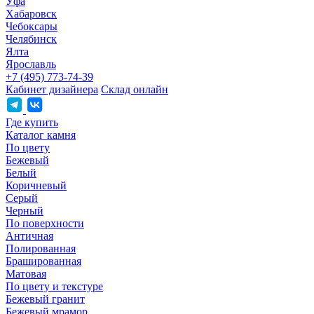
Уфа
Хабаровск
Чебоксары
Челябинск
Ялта
Ярославль
+7 (495) 773-74-39
Кабинет дизайнера
Склад онлайн
Где купить
Каталог камня
По цвету
Бежевый
Белый
Коричневый
Серый
Черный
По поверхности
Античная
Полированная
Брашированная
Матовая
По цвету и текстуре
Бежевый гранит
Бежевый мрамор