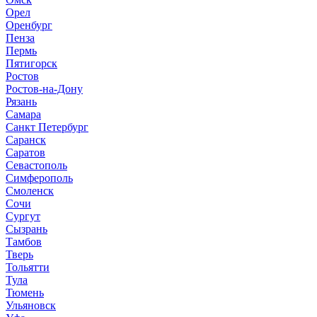
Орел
Оренбург
Пенза
Пермь
Пятигорск
Ростов
Ростов-на-Дону
Рязань
Самара
Санкт Петербург
Саранск
Саратов
Севастополь
Симферополь
Смоленск
Сочи
Сургут
Сызрань
Тамбов
Тверь
Тольятти
Тула
Тюмень
Ульяновск