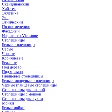
Скандинавский
Хай-тек
Эклетика
Эко
Этнический
По применению
Фасадный
Изделия из Vicostone
Столешницы
Белые столешницы
Серые
Черные
Коричневые
Бежевые
Под дерево
Под мрамор
Глянцевые столешницы
Белые глянцевые столешницы
Черные глянцевые столешницы
Столешницы для ванной
Столешницы с мойкой
Столешницы для кухни
Мойки
Белые мойки