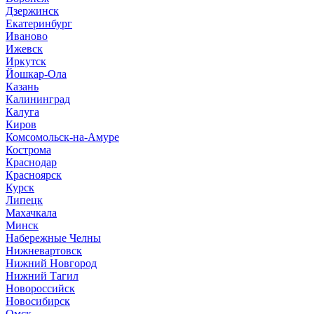
Дзержинск
Екатеринбург
Иваново
Ижевск
Иркутск
Йошкар-Ола
Казань
Калининград
Калуга
Киров
Комсомольск-на-Амуре
Кострома
Краснодар
Красноярск
Курск
Липецк
Махачкала
Минск
Набережные Челны
Нижневартовск
Нижний Новгород
Нижний Тагил
Новороссийск
Новосибирск
Омск