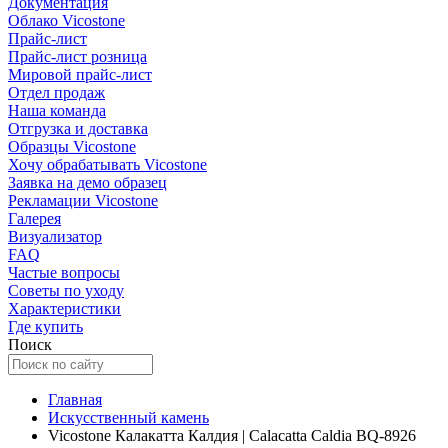
Документация
Облако Vicostone
Прайс-лист
Прайс-лист розница
Мировой прайс-лист
Отдел продаж
Наша команда
Отгрузка и доставка
Образцы Vicostone
Хочу обрабатывать Vicostone
Заявка на демо образец
Рекламации Vicostone
Галерея
Визуализатор
FAQ
Частые вопросы
Советы по уходу
Характеристики
Где купить
Поиск
Главная
Искусственный камень
Vicostone Калакатта Калдия | Calacatta Caldia BQ-8926