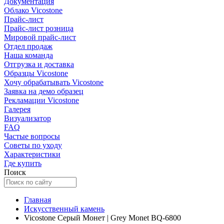
Документация
Облако Vicostone
Прайс-лист
Прайс-лист розница
Мировой прайс-лист
Отдел продаж
Наша команда
Отгрузка и доставка
Образцы Vicostone
Хочу обрабатывать Vicostone
Заявка на демо образец
Рекламации Vicostone
Галерея
Визуализатор
FAQ
Частые вопросы
Советы по уходу
Характеристики
Где купить
Поиск
Главная
Искусственный камень
Vicostone Серый Монет | Grey Monet BQ-6800