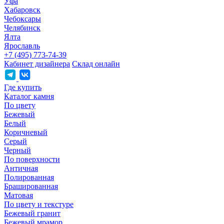
Уфа
Хабаровск
Чебоксары
Челябинск
Ялта
Ярославль
+7 (495) 773-74-39
Кабинет дизайнера
Склад онлайн
Где купить
Каталог камня
По цвету
Бежевый
Белый
Коричневый
Серый
Черный
По поверхности
Античная
Полированная
Брашированная
Матовая
По цвету и текстуре
Бежевый гранит
Бежевый мрамор