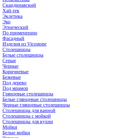
Скандинавский
Хай-тек
Эклетика
Эко
Этнический
По применению
Фасадный
Изделия из Vicostone
Столешницы
Белые столешницы
Серые
Черные
Коричневые
Бежевые
Под дерево
Под мрамор
Глянцевые столешницы
Белые глянцевые столешницы
Черные глянцевые столешницы
Столешницы для ванной
Столешницы с мойкой
Столешницы для кухни
Мойки
Белые мойки