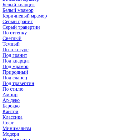
Белый кварцит
Белый мрамор
Коричневый мрамор
Серый гранит
Серый травертин
По оттенку
Светлый
Темный
По текстуре
Под гранит
Под кварцит
Под мрамор
Природный
Под сланец
Под травертин
По стилю
Ампир
Ар-деко
Барокко
Кантри
Классика
Лофт
Минимализм
Модерн
Неоклассика