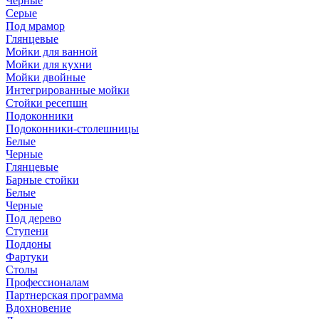
Черные
Серые
Под мрамор
Глянцевые
Мойки для ванной
Мойки для кухни
Мойки двойные
Интегрированные мойки
Стойки ресепшн
Подоконники
Подоконники-столешницы
Белые
Черные
Глянцевые
Барные стойки
Белые
Черные
Под дерево
Ступени
Поддоны
Фартуки
Столы
Профессионалам
Партнерская программа
Вдохновение