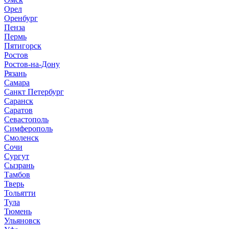
Орел
Оренбург
Пенза
Пермь
Пятигорск
Ростов
Ростов-на-Дону
Рязань
Самара
Санкт Петербург
Саранск
Саратов
Севастополь
Симферополь
Смоленск
Сочи
Сургут
Сызрань
Тамбов
Тверь
Тольятти
Тула
Тюмень
Ульяновск