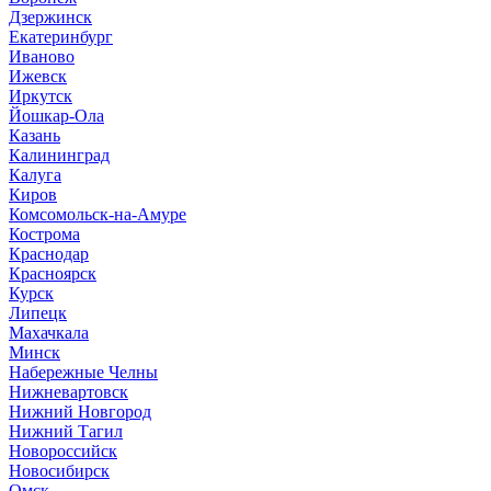
Дзержинск
Екатеринбург
Иваново
Ижевск
Иркутск
Йошкар-Ола
Казань
Калининград
Калуга
Киров
Комсомольск-на-Амуре
Кострома
Краснодар
Красноярск
Курск
Липецк
Махачкала
Минск
Набережные Челны
Нижневартовск
Нижний Новгород
Нижний Тагил
Новороссийск
Новосибирск
Омск