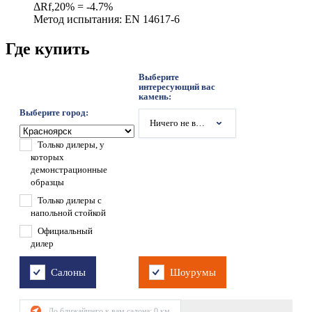
ΔRf,20% = -4.7%
Метод испытания: EN 14617-6
Где купить
Выберите
интересующий вас
камень:
Выберите город:
Ничего не выбрано
Только дилеры, у
которых
демонстрационные
образцы
Только дилеры с
напольной стойкой
Официальный
дилер
Салоны
Шоурумы
До ближайшего к вам салона:
0
км