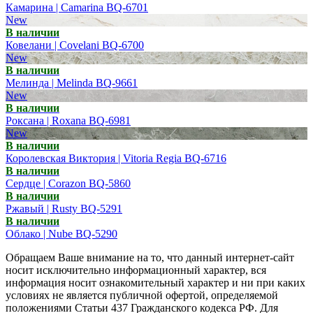
Камарина | Camarina BQ-6701
New
В наличии
Ковелани | Covelani BQ-6700
New
В наличии
Мелинда | Melinda BQ-9661
New
В наличии
Роксана | Roxana BQ-6981
New
В наличии
Королевская Виктория | Vitoria Regia BQ-6716
В наличии
Сердце | Corazon BQ-5860
В наличии
Ржавый | Rusty BQ-5291
В наличии
Облако | Nube BQ-5290
Обращаем Ваше внимание на то, что данный интернет-сайт
носит исключительно информационный характер, вся
информация носит ознакомительный характер и ни при каких
условиях не является публичной офертой, определяемой
положениями Статьи 437 Гражданского кодекса РФ. Для