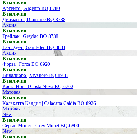
В наличии
Аргенто | Argento BQ-8780
В наличии
Диаманте | Diamante BQ-8788
Акция
В наличии
Грейлак | Greylac BQ-8738
В наличии
Ган Эден | Gan Eden BQ-8881
Акция
В наличии
Форза | Forza BQ-8920
В наличии
Вивалиоро | Vivalioro BQ-8918
В наличии
Коста Нова | Costa Nova BQ-6702
Матовая
В наличии
Калакатта Калдия | Calacatta Caldia BQ-8926
Матовая
New
В наличии
Серый Монет | Grey Monet BQ-6800
New
В наличии