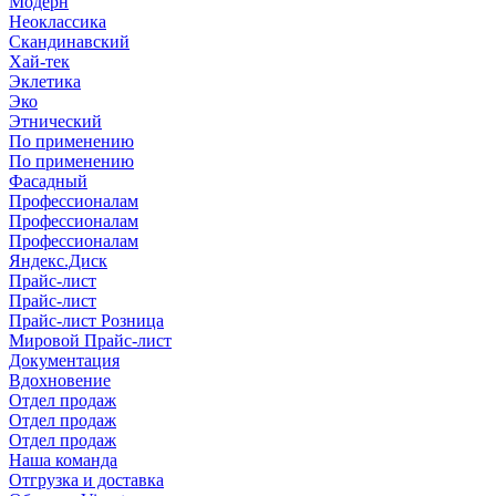
Модерн
Неоклассика
Скандинавский
Хай-тек
Эклетика
Эко
Этнический
По применению
По применению
Фасадный
Профессионалам
Профессионалам
Профессионалам
Яндекс.Диск
Прайс-лист
Прайс-лист
Прайс-лист Розница
Мировой Прайс-лист
Документация
Вдохновение
Отдел продаж
Отдел продаж
Отдел продаж
Наша команда
Отгрузка и доставка