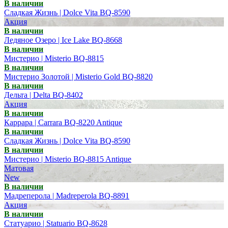
В наличии
Сладкая Жизнь | Dolce Vita BQ-8590
Акция
В наличии
Ледяное Озеро | Ice Lake BQ-8668
В наличии
Мистерио | Misterio BQ-8815
В наличии
Мистерио Золотой | Misterio Gold BQ-8820
В наличии
Дельта | Delta BQ-8402
Акция
В наличии
Каррара | Carrara BQ-8220 Antique
В наличии
Сладкая Жизнь | Dolce Vita BQ-8590
В наличии
Мистерио | Misterio BQ-8815 Antique
Матовая
New
В наличии
Мадреперола | Madreperola BQ-8891
Акция
В наличии
Статуарио | Statuario BQ-8628