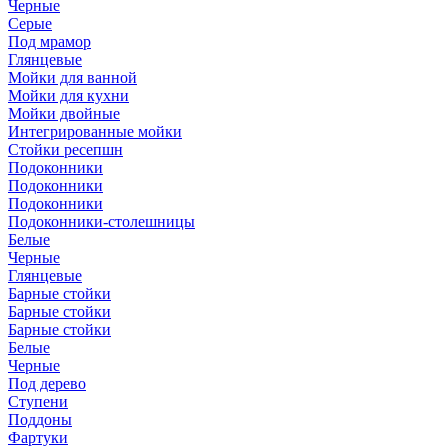
Черные
Серые
Под мрамор
Глянцевые
Мойки для ванной
Мойки для кухни
Мойки двойные
Интегрированные мойки
Стойки ресепшн
Подоконники
Подоконники
Подоконники
Подоконники-столешницы
Белые
Черные
Глянцевые
Барные стойки
Барные стойки
Барные стойки
Белые
Черные
Под дерево
Ступени
Поддоны
Фартуки