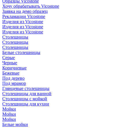
Образцы Vicostone
Хочу обрабатывать Vicostone
Заявка на демо образец
Рекламации Vicostone
Изделия из Vicostone
Изделия из Vicostone
Изделия из Vicostone
Столешницы
Столешницы
Столешницы
Белые столешницы
Серые
Черные
Коричневые
Бежевые
Под дерево
Под мрамор
Глянцевые столешницы
Столешницы для ванной
Столешницы с мойкой
Столешницы для кухни
Мойки
Мойки
Мойки
Белые мойки