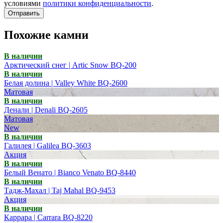
условиями
политики конфиденциальности
.
Отправить
Похожие камни
В наличии
Арктический снег | Artic Snow BQ-200
В наличии
Белая долина | Valley White BQ-2600
Матовая
В наличии
Денали | Denali BQ-2605
Матовая
New
В наличии
Галилея | Galilea BQ-3603
Акция
В наличии
Белый Венато | Bianco Venato BQ-8440
В наличии
Тадж-Махал | Taj Mahal BQ-9453
Акция
В наличии
Каррара | Carrara BQ-8220