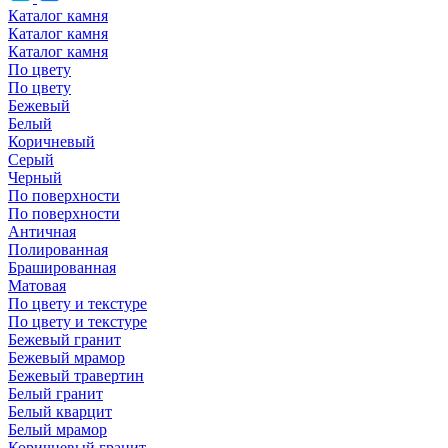
Каталог камня
Каталог камня
Каталог камня
По цвету
По цвету
Бежевый
Белый
Коричневый
Серый
Черный
По поверхности
По поверхности
Античная
Полированная
Брашированная
Матовая
По цвету и текстуре
По цвету и текстуре
Бежевый гранит
Бежевый мрамор
Бежевый травертин
Белый гранит
Белый кварцит
Белый мрамор
Коричневый гранит