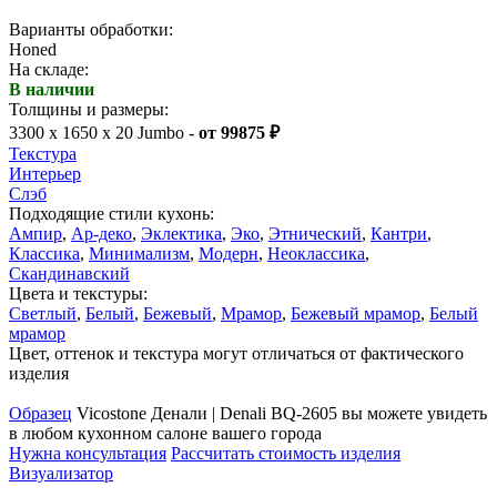
Варианты обработки:
Honed
На складе:
В наличии
Толщины и размеры:
3300 x 1650 x 20 Jumbo -
от 99875 ₽
Текстура
Интерьер
Слэб
Подходящие стили кухонь:
Ампир
,
Ар-деко
,
Эклектика
,
Эко
,
Этнический
,
Кантри
,
Классика
,
Минимализм
,
Модерн
,
Неоклассика
,
Скандинавский
Цвета и текстуры:
Светлый
,
Белый
,
Бежевый
,
Мрамор
,
Бежевый мрамор
,
Белый
мрамор
Цвет, оттенок и текстура могут отличаться от фактического
изделия
Образец
Vicostone Денали | Denali BQ-2605 вы можете увидеть
в любом кухонном салоне вашего города
Нужна консультация
Рассчитать стоимость изделия
Визуализатор