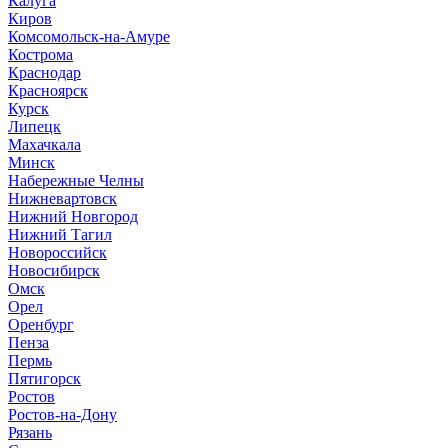
Калуга
Киров
Комсомольск-на-Амуре
Кострома
Краснодар
Красноярск
Курск
Липецк
Махачкала
Минск
Набережные Челны
Нижневартовск
Нижний Новгород
Нижний Тагил
Новороссийск
Новосибирск
Омск
Орел
Оренбург
Пенза
Пермь
Пятигорск
Ростов
Ростов-на-Дону
Рязань