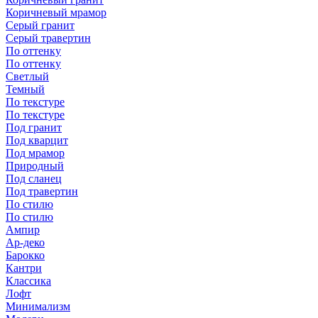
Коричневый мрамор
Серый гранит
Серый травертин
По оттенку
По оттенку
Светлый
Темный
По текстуре
По текстуре
Под гранит
Под кварцит
Под мрамор
Природный
Под сланец
Под травертин
По стилю
По стилю
Ампир
Ар-деко
Барокко
Кантри
Классика
Лофт
Минимализм