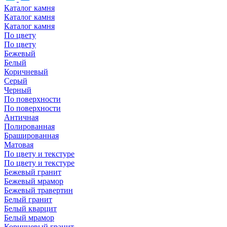
Каталог камня
Каталог камня
Каталог камня
По цвету
По цвету
Бежевый
Белый
Коричневый
Серый
Черный
По поверхности
По поверхности
Античная
Полированная
Брашированная
Матовая
По цвету и текстуре
По цвету и текстуре
Бежевый гранит
Бежевый мрамор
Бежевый травертин
Белый гранит
Белый кварцит
Белый мрамор
Коричневый гранит