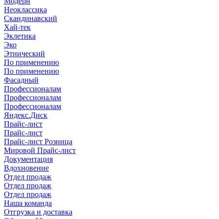
Модерн
Неоклассика
Скандинавский
Хай-тек
Эклетика
Эко
Этнический
По применению
По применению
Фасадный
Профессионалам
Профессионалам
Профессионалам
Яндекс.Диск
Прайс-лист
Прайс-лист
Прайс-лист Розница
Мировой Прайс-лист
Документация
Вдохновение
Отдел продаж
Отдел продаж
Отдел продаж
Наша команда
Отгрузка и доставка