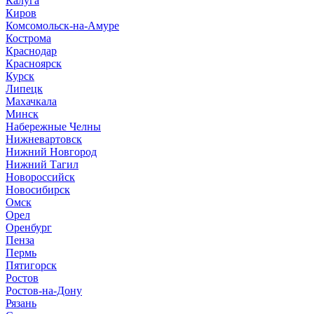
Калуга
Киров
Комсомольск-на-Амуре
Кострома
Краснодар
Красноярск
Курск
Липецк
Махачкала
Минск
Набережные Челны
Нижневартовск
Нижний Новгород
Нижний Тагил
Новороссийск
Новосибирск
Омск
Орел
Оренбург
Пенза
Пермь
Пятигорск
Ростов
Ростов-на-Дону
Рязань