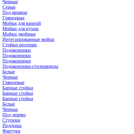
Черные
Серые
Под мрамор
Глянцевые
Мойки для ванной
Мойки для кухни
Мойки двойные
Интегрированные мойки
Стойки ресепшн
Подоконники
Подоконники
Подоконники
Подоконники-столешницы
Белые
Черные
Глянцевые
Барные стойки
Барные стойки
Барные стойки
Белые
Черные
Под дерево
Ступени
Поддоны
Фартуки