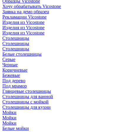
Образцы Vicostone
Хочу обрабатывать Vicostone
Заявка на демо образец
Рекламации Vicostone
Изделия из Vicostone
Изделия из Vicostone
Изделия из Vicostone
Столешницы
Столешницы
Столешницы
Белые столешницы
Серые
Черные
Коричневые
Бежевые
Под дерево
Под мрамор
Глянцевые столешницы
Столешницы для ванной
Столешницы с мойкой
Столешницы для кухни
Мойки
Мойки
Мойки
Белые мойки