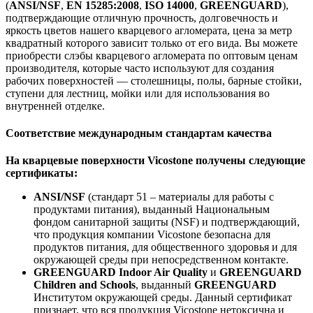
(
ANSI/NSF
,
EN 15285:2008
,
ISO 14000
,
GREENGUARD
),
подтверждающие отличную прочность, долговечность и
яркость цветов нашего кварцевого агломерата, цена за метр
квадратный которого зависит только от его вида. Вы можете
приобрести слэбы кварцевого агломерата по оптовым ценам
производителя, которые часто используют для создания
рабочих поверхностей — столешницы, полы, барные стойки,
ступени для лестниц, мойки или для использования во
внутренней отделке.
Соответствие международным стандартам качества
На кварцевые поверхности Vicostone получены следующие
сертификаты:
ANSI/NSF
(стандарт 51 – материалы для работы с
продуктами питания), выданный Национальным
фондом санитарной защиты (NSF) и подтверждающий,
что продукция компании Vicostone безопасна для
продуктов питания, для общественного здоровья и для
окружающей среды при непосредственном контакте.
GREENGUARD Indoor Air Quality
и
GREENGUARD
Children and Schools
, выданный
GREENGUARD
Институтом окружающей среды. Данный сертификат
признает, что вся продукция Vicostone нетоксична и