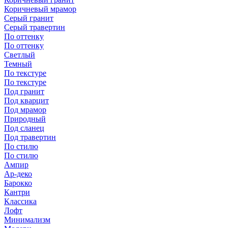
Коричневый мрамор
Серый гранит
Серый травертин
По оттенку
По оттенку
Светлый
Темный
По текстуре
По текстуре
Под гранит
Под кварцит
Под мрамор
Природный
Под сланец
Под травертин
По стилю
По стилю
Ампир
Ар-деко
Барокко
Кантри
Классика
Лофт
Минимализм