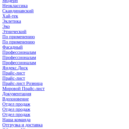
Модерн
Неоклассика
Скандинавский
Хай-тек
Эклетика
Эко
Этнический
По применению
По применению
Фасадный
Профессионалам
Профессионалам
Профессионалам
Яндекс.Диск
Прайс-лист
Прайс-лист
Прайс-лист Розница
Мировой Прайс-лист
Документация
Вдохновение
Отдел продаж
Отдел продаж
Отдел продаж
Наша команда
Отгрузка и доставка