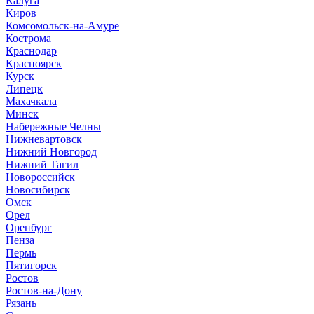
Калуга
Киров
Комсомольск-на-Амуре
Кострома
Краснодар
Красноярск
Курск
Липецк
Махачкала
Минск
Набережные Челны
Нижневартовск
Нижний Новгород
Нижний Тагил
Новороссийск
Новосибирск
Омск
Орел
Оренбург
Пенза
Пермь
Пятигорск
Ростов
Ростов-на-Дону
Рязань