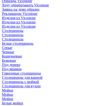
Образцы Vicostone
Хочу обрабатывать Vicostone
Заявка на демо образец
Рекламации Vicostone
Изделия из Vicostone
Изделия из Vicostone
Изделия из Vicostone
Столешницы
Столешницы
Столешницы
Белые столешницы
Серые
Черные
Коричневые
Бежевые
Под дерево
Под мрамор
Глянцевые столешницы
Столешницы для ванной
Столешницы с мойкой
Столешницы для кухни
Мойки
Мойки
Мойки
Белые мойки