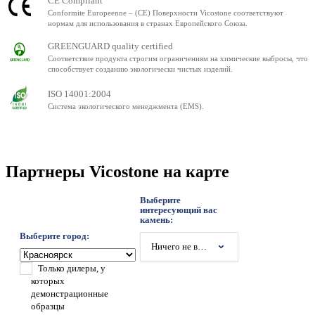
CE Compliant
Conformite Europeenne – (CE) Поверхности Vicostone соответствуют
нормам для использования в странах Европейского Союза.
GREENGUARD quality certified
Соответствие продукта строгим ограничениям на химические выбросы, что
способствует созданию экологически чистых изделий.
ISO 14001:2004
Система экологического менеджмента (EMS).
Партнеры Vicostone на карте
Выберите
интересующий вас
камень:
Выберите город:
Ничего не выбрано
Только дилеры, у
которых
демонстрационные
образцы