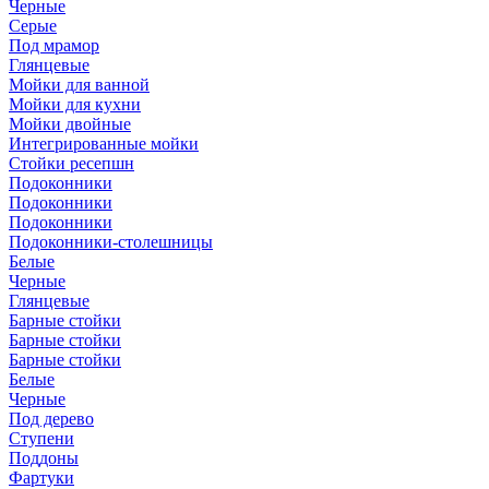
Черные
Серые
Под мрамор
Глянцевые
Мойки для ванной
Мойки для кухни
Мойки двойные
Интегрированные мойки
Стойки ресепшн
Подоконники
Подоконники
Подоконники
Подоконники-столешницы
Белые
Черные
Глянцевые
Барные стойки
Барные стойки
Барные стойки
Белые
Черные
Под дерево
Ступени
Поддоны
Фартуки