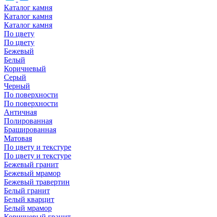
Каталог камня
Каталог камня
Каталог камня
По цвету
По цвету
Бежевый
Белый
Коричневый
Серый
Черный
По поверхности
По поверхности
Античная
Полированная
Брашированная
Матовая
По цвету и текстуре
По цвету и текстуре
Бежевый гранит
Бежевый мрамор
Бежевый травертин
Белый гранит
Белый кварцит
Белый мрамор
Коричневый гранит