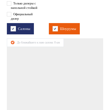
Только дилеры с
напольной стойкой
Официальный
дилер
Салоны
Шоурумы
До ближайшего к вам салона:
0
км