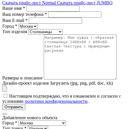
Скачать прайс-лист Normal
Скачать прайс-лист JUMBO
Ваше имя
*
Ваш номер телефона
*
Ваш E-mail
*
Город
*
Тип изделия
Размеры и описание
Дизайн-проект изделия
Загрузить (jpg, png, pdf, doc, xls)
Настоящим подтверждаю, что я ознакомлен и согласен с
условиями
политики конфиденциальности
.
Отправить
Добавление нового объекта
Город *
Тип точки *