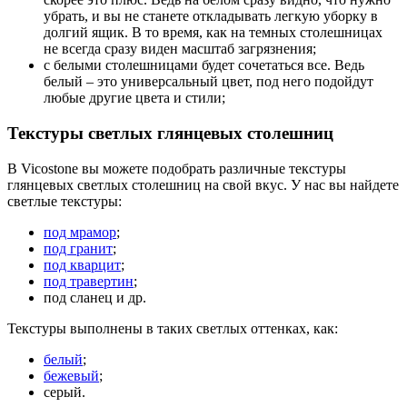
убрать, и вы не станете откладывать легкую уборку в
долгий ящик. В то время, как на темных столешницах
не всегда сразу виден масштаб загрязнения;
с белыми столешницами будет сочетаться все. Ведь
белый – это универсальный цвет, под него подойдут
любые другие цвета и стили;
Текстуры светлых глянцевых столешниц
В Vicostone вы можете подобрать различные текстуры
глянцевых светлых столешниц на свой вкус. У нас вы найдете
светлые текстуры:
под мрамор
;
под гранит
;
под кварцит
;
под травертин
;
под сланец и др.
Текстуры выполнены в таких светлых оттенках, как:
белый
;
бежевый
;
серый.