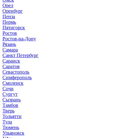
Орел
Оренбург
Пенза
Пермь
Пятигорск
Ростов
Ростов-на-Дону
Рязань
Самара
Санкт Петербург
Саранск
Саратов
Севастополь
Симферополь
Смоленск
Сочи
Сургут
Сызрань
Тамбов
Тверь
Тольятти
Тула
Тюмень
Ульяновск