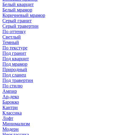
Белый кварцит
Белый мрамор
Коричневый мрамор
Серый гранит
Серый травертин
По оттенку
Светлый
Темный
По текстуре
Под гранит
Под кварцит
Под мрамор
Природный
Под сланец
Под травертин
По стилю
Ампир
Ар-деко
Барокко
Кантри
Классика
Лофт
Минимализм
Модерн
Неоклассика