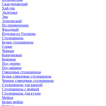
Скандинавский
Хай-тек
Эклетика
Эко
Этнический
По применению
Фасадный
Изделия из Vicostone
Столешницы
Белые столешницы
Серые
Черные
Коричневые
Бежевые
Под дерево
Под мрамор
Глянцевые столешницы
Белые глянцевые столешницы
Черные глянцевые столешницы
Столешницы для ванной
Столешницы с мойкой
Столешницы для кухни
Мойки
Белые мойки