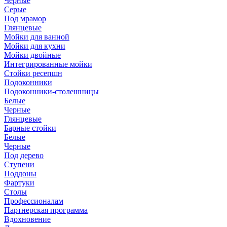
Черные
Серые
Под мрамор
Глянцевые
Мойки для ванной
Мойки для кухни
Мойки двойные
Интегрированные мойки
Стойки ресепшн
Подоконники
Подоконники-столешницы
Белые
Черные
Глянцевые
Барные стойки
Белые
Черные
Под дерево
Ступени
Поддоны
Фартуки
Столы
Профессионалам
Партнерская программа
Вдохновение