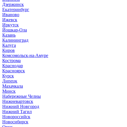
Дзержинск
Екатеринбург
Иваново
Ижевск
Иркутск
Йошкар-Ола
Казань
Калининград
Калуга
Киров
Комсомольск-на-Амуре
Кострома
Краснодар
Красноярск
Курск
Липецк
Махачкала
Минск
Набережные Челны
Нижневартовск
Нижний Новгород
Нижний Тагил
Новороссийск
Новосибирск
Омск