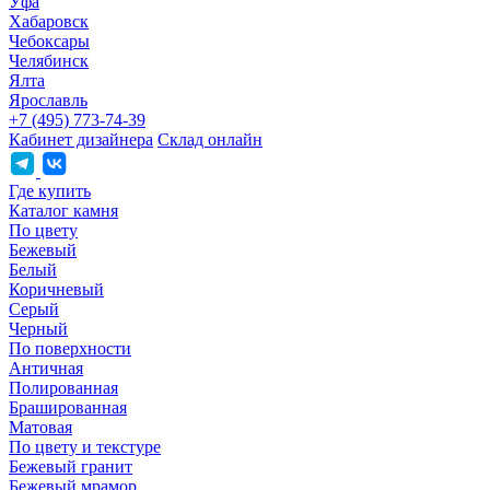
Уфа
Хабаровск
Чебоксары
Челябинск
Ялта
Ярославль
+7 (495) 773-74-39
Кабинет дизайнера
Склад онлайн
Где купить
Каталог камня
По цвету
Бежевый
Белый
Коричневый
Серый
Черный
По поверхности
Античная
Полированная
Брашированная
Матовая
По цвету и текстуре
Бежевый гранит
Бежевый мрамор