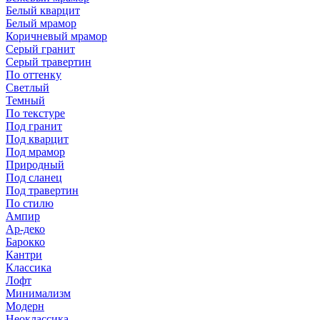
Белый кварцит
Белый мрамор
Коричневый мрамор
Серый гранит
Серый травертин
По оттенку
Светлый
Темный
По текстуре
Под гранит
Под кварцит
Под мрамор
Природный
Под сланец
Под травертин
По стилю
Ампир
Ар-деко
Барокко
Кантри
Классика
Лофт
Минимализм
Модерн
Неоклассика