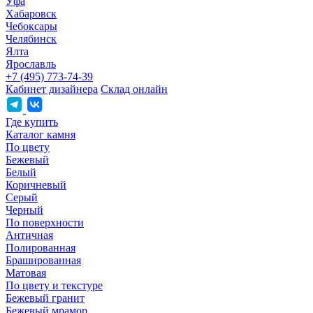
Уфа
Хабаровск
Чебоксары
Челябинск
Ялта
Ярославль
+7 (495) 773-74-39
Кабинет дизайнера
Склад онлайн
Где купить
Каталог камня
По цвету
Бежевый
Белый
Коричневый
Серый
Черный
По поверхности
Античная
Полированная
Брашированная
Матовая
По цвету и текстуре
Бежевый гранит
Бежевый мрамор