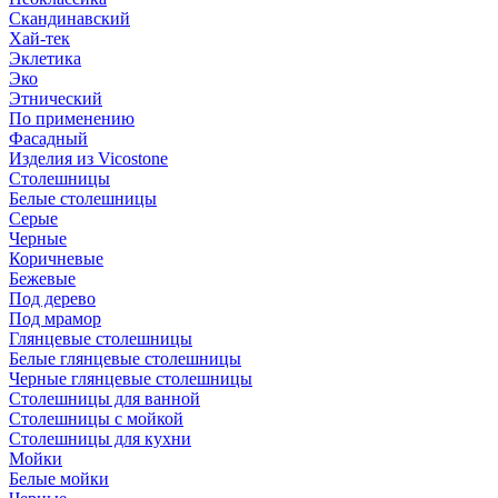
Скандинавский
Хай-тек
Эклетика
Эко
Этнический
По применению
Фасадный
Изделия из Vicostone
Столешницы
Белые столешницы
Серые
Черные
Коричневые
Бежевые
Под дерево
Под мрамор
Глянцевые столешницы
Белые глянцевые столешницы
Черные глянцевые столешницы
Столешницы для ванной
Столешницы с мойкой
Столешницы для кухни
Мойки
Белые мойки