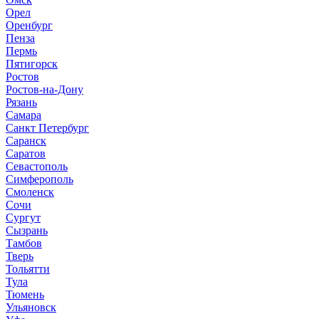
Орел
Оренбург
Пенза
Пермь
Пятигорск
Ростов
Ростов-на-Дону
Рязань
Самара
Санкт Петербург
Саранск
Саратов
Севастополь
Симферополь
Смоленск
Сочи
Сургут
Сызрань
Тамбов
Тверь
Тольятти
Тула
Тюмень
Ульяновск