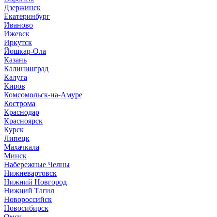
Дзержинск
Екатеринбург
Иваново
Ижевск
Иркутск
Йошкар-Ола
Казань
Калининград
Калуга
Киров
Комсомольск-на-Амуре
Кострома
Краснодар
Красноярск
Курск
Липецк
Махачкала
Минск
Набережные Челны
Нижневартовск
Нижний Новгород
Нижний Тагил
Новороссийск
Новосибирск
Омск