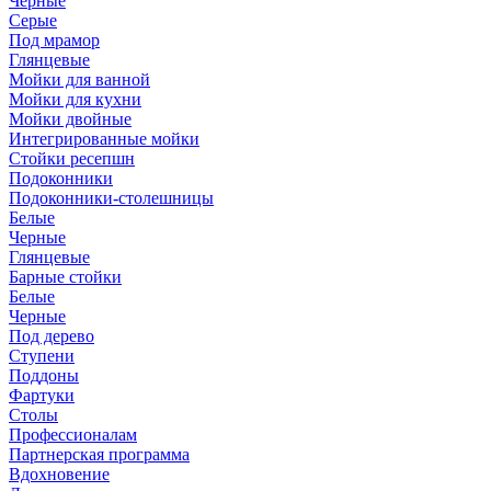
Черные
Серые
Под мрамор
Глянцевые
Мойки для ванной
Мойки для кухни
Мойки двойные
Интегрированные мойки
Стойки ресепшн
Подоконники
Подоконники-столешницы
Белые
Черные
Глянцевые
Барные стойки
Белые
Черные
Под дерево
Ступени
Поддоны
Фартуки
Столы
Профессионалам
Партнерская программа
Вдохновение